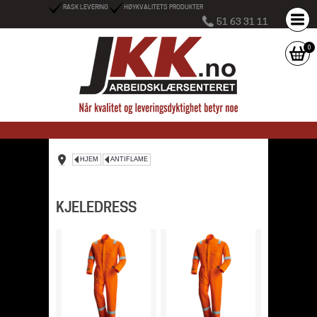
RASK LEVERING
HØYKVALITETS PRODUKTER
51 63 31 11
0
HJEM
ANTIFLAME
KJELEDRESS