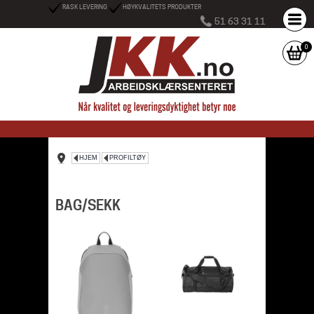
RASK LEVERING
HØYKVALITETS PRODUKTER
51 63 31 11
0
HJEM
PROFILTØY
BAG/SEKK