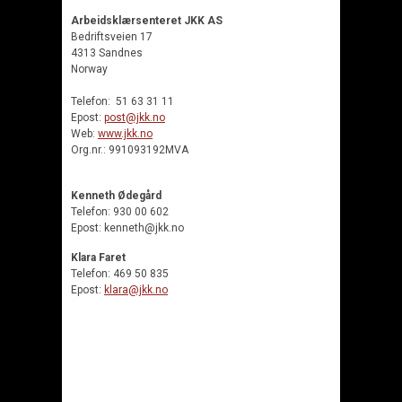
Arbeidsklærsenteret JKK AS
Bedriftsveien 17
4313 Sandnes
Norway
Telefon: 51 63 31 11
Epost:
post@jkk.no
Web:
www.jkk.no
Org.nr.: 991093192MVA
Kenneth Ødegård
Telefon: 930 00 602
Epost: kenneth@jkk.no
Klara Faret
Telefon: 469 50 835
Epost:
klara@jkk.no