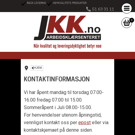
RASK LEVERING
HØYKVALITETS PRODUKTER
51 63 31 11
0
HJEM
KONTAKTINFORMASJON
Vi har åpent mandag til torsdag 07.00-
16.00 fredag 07.00 til 15.00.
Sommeråpent i Juli 08.00-15.00.
For henvendelser utenom åpningstid,
vennligst kontakt oss per
epost
eller via
kontaktskjemaet på denne siden.