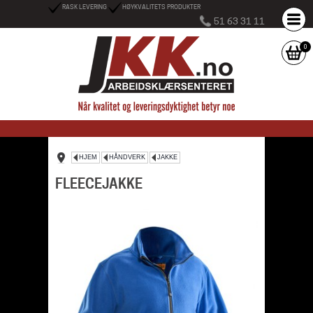
RASK LEVERING
HØYKVALITETS PRODUKTER
51 63 31 11
0
HJEM
HÅNDVERK
JAKKE
FLEECEJAKKE