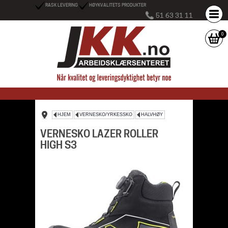
RASK LEVERING
HØYKVALITETS PRODUKTER
51 63 31 11
0
HJEM
VERNESKO/YRKESSKO
HALVHØY
VERNESKO LAZER ROLLER
HIGH S3