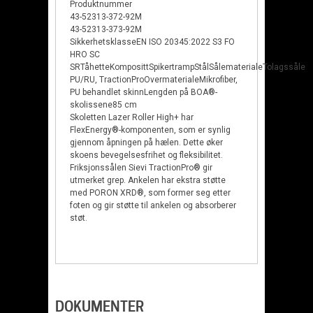
Produktnummer
43-52313-372-92M
43-52313-373-92M
SikkerhetsklasseEN ISO 20345:2022 S3 FO
HRO SC
SRTåhetteKomposittSpikertrampStålSålematerialeTolagssåle
PU/RU, TractionProOvermaterialeMikrofiber,
PU behandlet skinnLengden på BOA®-
skolissene85 cm
Skoletten Lazer Roller High+ har
FlexEnergy®-komponenten, som er synlig
gjennom åpningen på hælen. Dette øker
skoens bevegelsesfrihet og fleksibilitet.
Friksjonssålen Sievi TractionPro® gir
utmerket grep. Ankelen har ekstra støtte
med PORON XRD®, som former seg etter
foten og gir støtte til ankelen og absorberer
støt.
DOKUMENTER