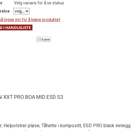
er
Velg varians for å se status
relse
å logge inn for å kjøpe produktet
N XXT PRO BOA MID ESD S3
 Helpolstrer pløse; Tåhette i kompositt; ESD PRO black innleggss