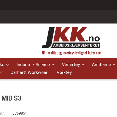
ko
Industri / Service
Vintertøy
Antiflame
Carhartt Workwear
Verktøy
 MID S3
nr.
E769851