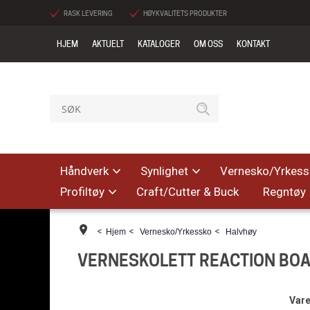
RASK LEVERING
HØYKVALITETS PRODUKTER
HJEM
AKTUELT
KATALOGER
OM OSS
KONTAKT
Håndverk
Synlighet
Vernesko/Yrkess
Profiltøy
Craft/Cutter & Buck
Regntøy
<
<
<
Hjem
Vernesko/Yrkessko
Halvhøy
VERNESKOLETT REACTION BOA
Vare