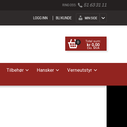
51 63 31 11
RING OSS:
LOGG INN
BLI KUNDE
MIN SIDE
Total sum:
0
kr 0,00
Eks. MVA
Tilbehør
Hansker
Verneutstyr