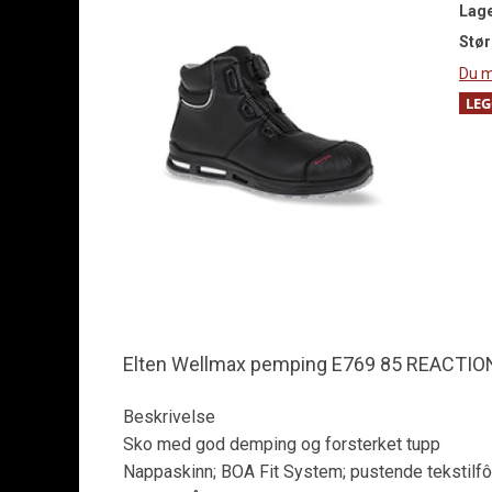
Lag
Stør
Du m
Elten Wellmax pemping E769 85 REACTIO
Beskrivelse
Sko med god demping og forsterket tupp
Nappaskinn; BOA Fit System; pustende tekstilfôr;