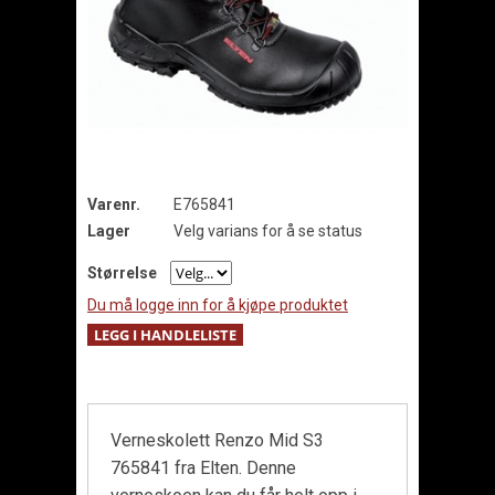
Varenr.
E765841
Lager
Velg varians for å se status
Størrelse
Du må logge inn for å kjøpe produktet
Verneskolett Renzo Mid S3
765841 fra Elten. Denne