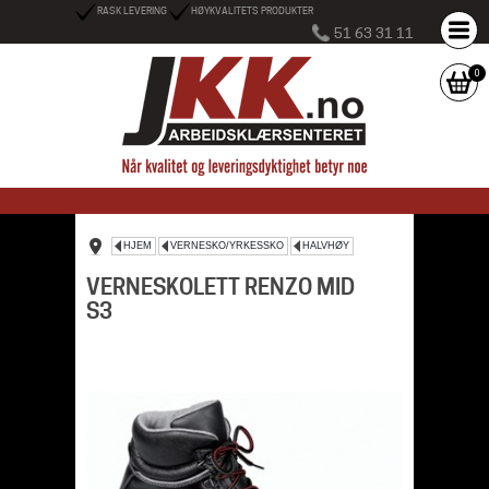
RASK LEVERING
HØYKVALITETS PRODUKTER
51 63 31 11
0
HJEM
VERNESKO/YRKESSKO
HALVHØY
VERNESKOLETT RENZO MID
S3