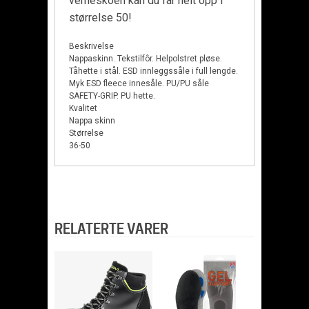
verneskoen kan du får helt opp i
størrelse 50!
Beskrivelse
Nappaskinn. Tekstilfôr. Helpolstret pløse.
Tåhette i stål. ESD innleggssåle i full lengde.
Myk ESD fleece innesåle. PU/PU såle
SAFETY-GRIP. PU hette.
Kvalitet
Nappa skinn
Størrelse
36-50
RELATERTE VARER