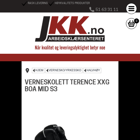
RASK LEVERING
HØYKVALITETS PRODUKTER
51 63 31 11
0
HJEM
VERNESKO/YRKESSKO
HALVHØY
VERNESKOLETT TERENCE XXG
BOA MID S3