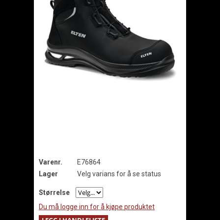
Varenr.
E76864
Lager
Velg varians for å se status
Størrelse
Du må logge inn for å kjøpe produktet