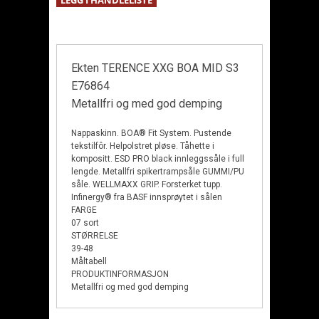
Ekten TERENCE XXG BOA MID S3
E76864
Metallfri og med god demping
Nappaskinn. BOA® Fit System. Pustende
tekstilfôr. Helpolstret pløse. Tåhette i
kompositt. ESD PRO black innleggssåle i full
lengde. Metallfri spikertrampsåle GUMMI/PU
såle. WELLMAXX GRIP. Forsterket tupp.
Infinergy® fra BASF innsprøytet i sålen
FARGE
07 sort
STØRRELSE
39-48
Måltabell
PRODUKTINFORMASJON
Metallfri og med god demping