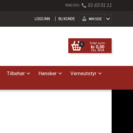
51 63 31 11
RING OSS:
LOGG INN
BLI KUNDE
MIN SIDE
Total sum:
0
kr 0,00
Eks. MVA
Tilbehør
Hansker
Verneutstyr