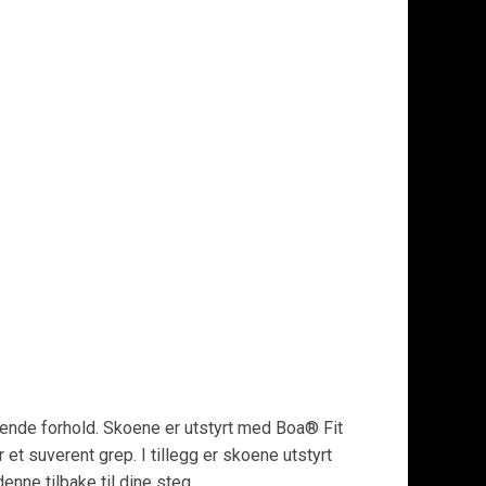
evende forhold. Skoene er utstyrt med Boa® Fit
t suverent grep. I tillegg er skoene utstyrt
ne tilbake til dine steg.