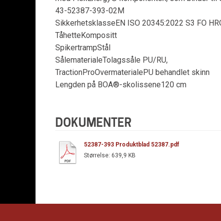
43-52387-393-02M
SikkerhetsklasseEN ISO 20345:2022 S3 FO HR
TåhetteKompositt
SpikertrampStål
SålematerialeTolagssåle PU/RU,
TractionProOvermaterialePU behandlet skinn
Lengden på BOA®-skolissene120 cm
DOKUMENTER
52387-393 Produktblad 52387.pdf
Størrelse:
639,9 KB