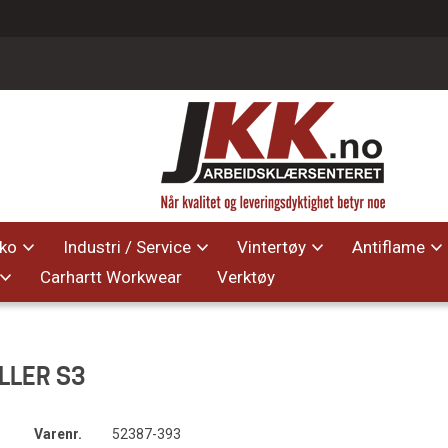
ko
Industri / Service
Vintertøy
Antiflame
Carhartt Workwear
Verktøy
LLER S3
Varenr.
52387-393