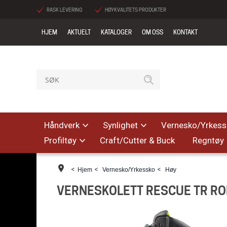
RASK LEVERING
HØYKVALITETS PRODUKTER
HJEM
AKTUELT
KATALOGER
OM OSS
KONTAKT
Håndverk
Synlighet
Vernesko/Yrkess
Profiltøy
Craft/Cutter & Buck
Regntøy
<
<
<
Hjem
Vernesko/Yrkessko
Høy
VERNESKOLETT RESCUE TR RO