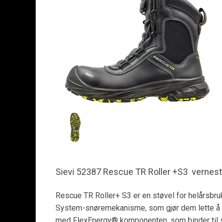
Sievi 52387 Rescue TR Roller +S3 vernes
Rescue TR Roller+ S3 er en støvel for helårsbruk
System-snøremekanisme, som gjør dem lette å ta 
med FlexEnergy® komponenten, som binder til se