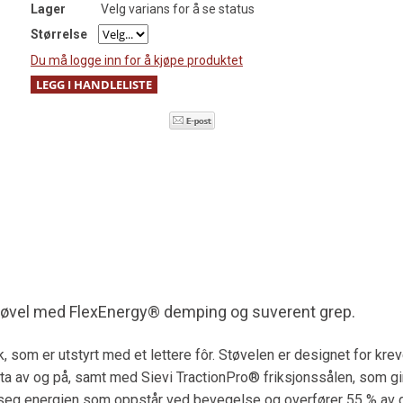
Lager
Velg varians for å se status
Størrelse
Du må logge inn for å kjøpe produktet
tøvel med FlexEnergy® demping og suverent grep.
, som er utstyrt med et lettere fôr. Støvelen er designet for kr
av og på, samt med Sievi TractionPro® friksjonssålen, som gir e
g energien som oppstår ved bevegelse og overfører 55 % av den